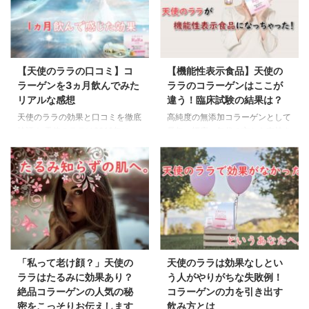
【天使のララの口コミ】コ
【機能性表示食品】天使の
ラーゲンを3ヵ月飲んでみた
ララのコラーゲンはここが
リアルな感想
違う！臨床試験の結果は？
天使のララの効果と口コミを徹底
高純度の無添加コラーゲンとして
検証！ 天使のララは2019年に
長年、幅広い年代の方から支持さ
JARO（日本マーケティングリサ
れてきた天使のララは、2019年
ーチ機構）によって実施されたイ
の秋に機性表示食品として新たに
ンターネット調査において、【美
生まれ変わりました。 機能性表
肌満足度】【品質満足度】【医療
示食品のコラーゲンとそうではな
関係者が推奨する液体コラーゲ
いコラーゲンの違いって気になり
ン】の3部門で第１位を獲得して
ますよね。 機能性表示食品の天
います。 2000年の発売依頼「手
使のララは他のコラーゲンにはな
軽に飲めるのに肌にハリや弾力が
い大きな特徴があります。 それ
戻った」と評判のコラーゲンは、
は「試験による効果が国に認めら
「私って老け顔？」天使の
天使のララは効果なしとい
今では不動の人気商品になってい
れている」と言う事です。 この
ララはたるみに効果あり？
う人がやりがちな失敗例！
ます。 芸能人やモデルさんにも
記事では、天使のララにはどの様
絶品コラーゲンの人気の秘
コラーゲンの力を引き出す
天使のララを飲んでいる方は多く
な効果が期待できるのかを紹介し
密をこっそりお伝えします
飲み方とは