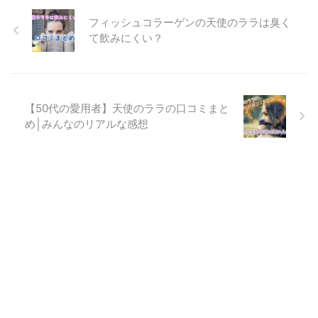
これまで、「お子さんの事が第一
フィッシュコラーゲンの天使のララは臭く
で自分の事は二の次」なんていう
人も多いのでは？ いつの間にか
て飲みにくい？
増えてしまったシワやほうれい
線、頬のたるみの改善の為に、不
足したコラーゲンを摂るのもその
ひとつの方法です。 健康にも気
を遣う50代の人には、無添加コ
【50代の愛用者】天使のララの口コミまと
...
め│みんなのリアルな感想