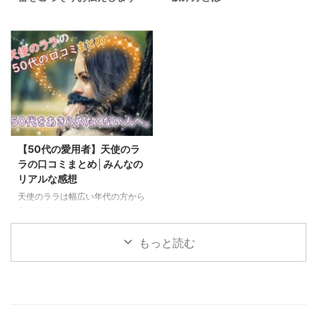
て、ある美肌女優さんがテレビで
ていきたいと思います。 飲みや
年齢を重ねると気づかない間に目
天使のララは2000年の発売から
「天使のララを飲んでいる」と紹
すいと評判の天使のララがどの様
立ってくる肌のたるみには、多く
ずっと高い人気を得ているコラー
介されてから爆発的に人気 ...
な背景で機能性表示食品として ...
の人が悩まされています。 でも
ゲンです。 その人気の秘密は他
若い頃には全然気にならなかった
のコラーゲンとは商品特性が違う
のに、歳を重ねるとどうして肌が
ことが挙げられます。 他のコラ
たるむのでしょうか？ 実は、わ
ーゲンドリンクやサプリには、飲
たしたちの肌のコラーゲンは加齢
みやすくするために様々な添加物
によって日々減り続けているので
などが配合されています。 対し
す。 この記事では、人気コラー
て天使のララはコラーゲンの原液
ゲンの天使のララがたるみ解消に
がそのまま入っているという凄い
【50代の愛用者】天使のラ
有効な理由についてお伝えしてい
商品です。 もちろん無添加なの
ラの口コミまとめ│みんなの
きたいと思います。 たるみにお
で100%コラーゲンでできていま
リアルな感想
悩みの人はぜひ読んてみて下さ
す。 ここまで呼んだだけでも、
天使のララは幅広い年代の方から
い。 肌がたるむ原因 肌がたるみ
天使のララがどうしてこんなにも
高い評価を得ている飲むコラーゲ
は体内のコラーゲン不足が原因で
支持されているのかが分かるかと
ンです。 その中から今回は50代
起こります。 更にどうして体内
思います。 天使のララを飲んで
の愛用者の方々の感想にクローズ
もっと読む
のコラーゲンが不足するのかとい
効果を感じている人って本当 ...
アップしてみました。 50代とい
...
えば、これまで子育てや家事、お
仕事をがむしゃらに頑張ってき
て、これからの将来の事を見つめ
だす年代ではないでしょうか。