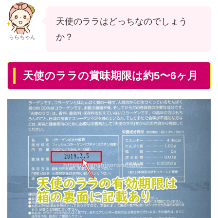
天使のララはどっちなのでしょう
か？
ららちゃん
天使のララの賞味期限は約5〜6ヶ月