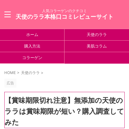
人気コラーゲンのクチコミ
天使のララ本格口コミレビューサイト
ホーム
天使のララ
購入方法
美肌コラム
コラーゲン
HOME
>
天使のララ
>
広告
【賞味期限切れ注意】無添加の天使の
ララは賞味期限が短い？購入調査して
みた