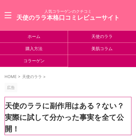
人気コラーゲンのクチコミ
天使のララ本格口コミレビューサイト
ホーム
天使のララ
購入方法
美肌コラム
コラーゲン
HOME
>
天使のララ
>
広告
天使のララに副作用はある？ない？
実際に試して分かった事実を全て公
開！