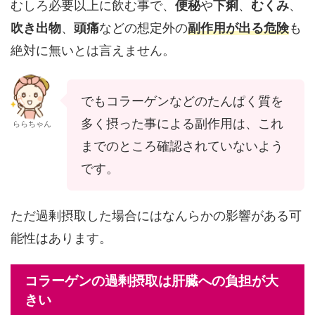
むしろ必要以上に飲む事で、
便秘
や
下痢
、
むくみ
、
吹き出物
、
頭痛
などの想定外の
副作用が出る危険
も
絶対に無いとは言えません。
でもコラーゲンなどのたんぱく質を
多く摂った事による副作用は、これ
ららちゃん
までのところ確認されていないよう
です。
ただ過剰摂取した場合にはなんらかの影響がある可
能性はあります。
コラーゲンの過剰摂取は肝臓への負担が大
きい