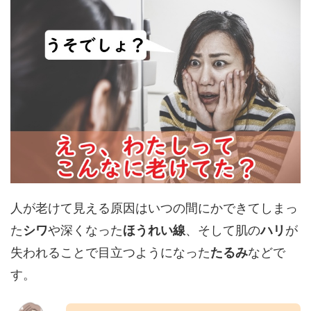
人が老けて見える原因はいつの間にかできてしまっ
た
シワ
や深くなった
ほうれい線
、そして肌の
ハリ
が
失われることで目立つようになった
たるみ
などで
す。