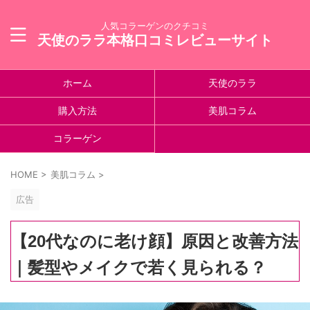
人気コラーゲンのクチコミ
天使のララ本格口コミレビューサイト
ホーム
天使のララ
購入方法
美肌コラム
コラーゲン
HOME
>
美肌コラム
>
広告
【20代なのに老け顔】原因と改善方法
｜髪型やメイクで若く見られる？