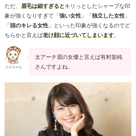
ただ、
眉毛は細すぎると
キリっとしたシャープな印
象が強くなりすぎて「
強い女性
」「
独立した女性
」
「
頭のキレる女性
」といった印象が強くなるのでど
ちらかと言えば
老け顔に近づいてしまいます
。
太アーチ眉の女優と言えば有村架純
さんですよね。
ららちゃん