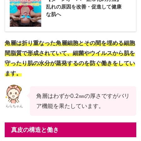
乱れの原因を改善・促進して健康
な肌へ
角層は折り重なった角層細胞とその間を埋める細胞
間脂質で形成されていて、細菌やウイルスから肌を
守ったり肌の水分が蒸発するのを防ぐ働きをしてい
ます。
角層はわずか0.2㎜の厚さですがバリ
ア機能を果たしています。
ららちゃん
真皮の構造と働き