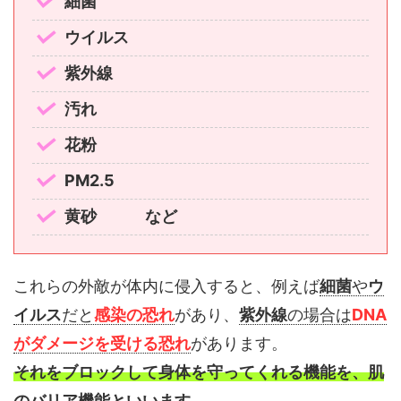
細菌
ウイルス
紫外線
汚れ
花粉
PM2.5
黄砂 など
これらの外敵が体内に侵入すると、例えば
細菌
や
ウ
イルス
だと
感染の恐れ
があり、
紫外線
の場合は
DNA
がダメージを受ける恐れ
があります。
それをブロックして身体を守ってくれる機能を、肌
のバリア機能といいます。